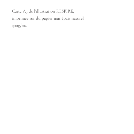
Carte A5 de l'illustration RESPIRE,
imprimée sur du papier mat épais naturel
300g/m2.
La carte RESPIRE fait partie de la
collection MANTRAs, elle associe une
illustration colorée, féminine et douce à
un message inspirant.
La collection MANTRAS se veut
bienveillante et réconfortante, vectrice
de bien-être et de belles énergies.
Parfaite pour décorer son cocon ou pour
offrir à un-e être cher-e-.