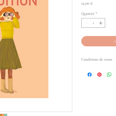
Prix
12,00 €
Quantité
*
A
Conditions de vente
L'affiche est vendue par l
Le prix unitaire est de 4€
Le prix public conseillé 
Un minimum de 100€ de 