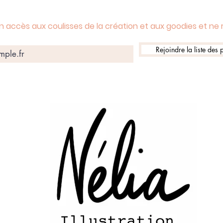
n accès aux coulisses de la création et aux goodies et ne
Rejoindre la liste des p