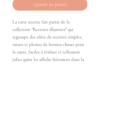
Ajouter au panier
La carte recette fait partie de la
collection "Recettes illustrées" qui
regroupe des idées de recettes simples,
saines et pleines de bonnes choses pour
la santé, faciles à réaliser et tellement
jolies qu'on les affiche fièrement dans la
cuisine.
Elle sont sont aussi idéales comme petit
cadeau pour les gourmets ou pour
donner des idées de repas originaux et
réconfortants!
Accompagnez-la de quelques ingrédients
de la recette et le cadeau est parfait!
La carte postale A6 est imprimée sur du